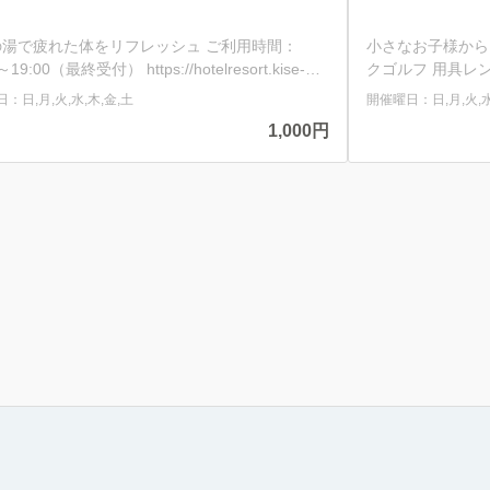
の湯で疲れた体をリフレッシュ ご利用時間：
小さなお子様から
～19:00（最終受付） https://hotelresort.kise-
クゴルフ 用具レ
ing 浴室設備：浴室（大浴場・冷水・
遊んだあとは喜瀬
：日,月,火,水,木,金,土
開催曜日：日,月,火,水
、サウナルーム バスアメニティ：シャンプー、
用時間：11:00～
1,000円
ィショナー、ハンドソープ、ボディソープ Ryu
https://hotelresort.kis
沖縄 製品シリーズ (ryuspa-okinawa.com)
回り方・遊び方】
ボールをティーグ
ク以上のストロー
ムです。 ②最大
ットをする順は最
ます。 次のホ
た順にティーショ
してカップから遠
スコアは次のホー
ナルティは全て2打としてい
ル×２）パー54 
３ 19ｍ ・3番
・5番 パー３ 2
パー３ 25ｍ ・
15ｍ