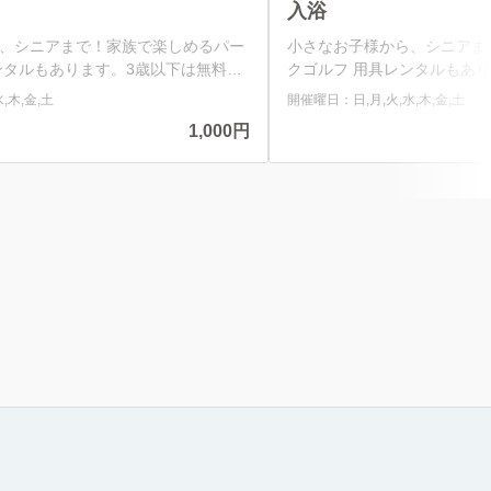
入浴
、シニアまで！家族で楽しめるパー
小さなお子様から、シニアま
ンタルもあります。3歳以下は無料！
クゴルフ 用具レンタルもあ
の湯で疲れた体をリフレッシュ ご利
沖縄らしいランチメニューご
,木,金,土
開催曜日：日,月,火,水,木,金,土
19:00（最終受付）
トラン営業時間：10:30～ 
1,000円
e-cc.jp/hotspring --- 【コースの
クはついておりませんのでご
 ①パークゴルフのゲームは、1個の
追加のご注文も承っておりま
ラウンドからプレーし 1ストロー
のよりメニューが変更になる場合
クを積み重ねてカップに入れるゲー
あとは喜瀬の湯で疲れた体を
4人で1組となります。 ③ティーショ
間：11:00～19:00（最終受
初のホールのみじゃんけん等で決め
https://hotelresort.kise-cc.jp/hotspri
ールからは前のホールで成績の良かっ
回り方・遊び方】 ①パーク
ットします。 ④2打目からは原則と
ボールをティーグラウンドか
いボールの順に打っていきます。 ⑤
ク以上のストロークを積み重
ルへ移動して記入しましょう。 ⑥ペ
ムです。 ②最大4人で1組と
ます。 18ホール（9ホー
ットをする順は最初のホール
・1番 パー３ 29ｍ ・2番 パー
ます。 次のホールからは前
 パー３ 16ｍ ・4番 パー３ 28ｍ
た順にティーショットします
7ｍ ・6番 パー３ 16ｍ ・7番
してカップから遠いボールの
8番 パー３ 27ｍ ・9番 パー３
スコアは次のホールへ移動し
ナルティは全て2打としています。 18ホー