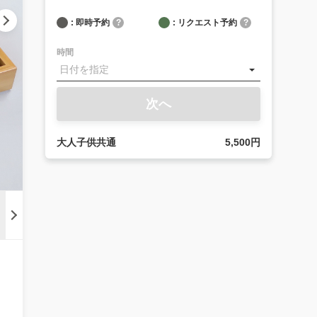
: 即時予約
?
: リクエスト予約
?
時間
次へ
大人子供共通
5,500円