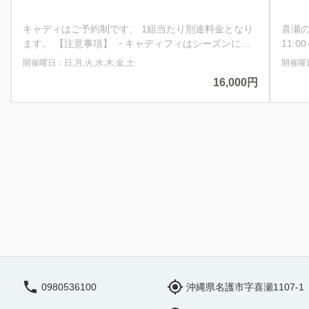
キャディはご予約制です。 1組当たり別途料金となり
喜瀬
ます。 【注意事項】 ・キャディフィはシーズンによ
11:00
り料金が変動いたします。 ※4～9月 16,000円 ※10
cc.jp/hotspr
開催曜日：日,月,火,水,木,金,土
開催曜日
～3月 20,000円 ・申込時に決済されない場合は、ウ
×1）
16,000円
ェイティングでのお預かりとなります。 ※回答はおお
コンデ
よそプレー2ヶ月前からとなります。 ※状況によって
Spa 
はキャディを手配できない場合もございます。 その
場合は、キャディフィの決済は行われません。 ・ご予
約確定時(決済完了後)よりキャンセル料金が100％発
生いたします。
0980536100
沖縄県名護市字喜瀬1107-1