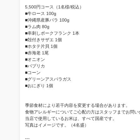
5,500円コース（1名様/税込）
■牛ロース 100g
■沖縄県産豚バラ 100g
■ラム肉 80g
■串刺しポークフランク 1本
■殻付きサザエ 1個
■ホタテ片貝 1個
■赤海老 1尾
■オニオン
■パプリカ
■コーン
■グリーンアスパラガス
■おにぎり 1個
季節食材により若干内容を変更する場合があります。
食物アレルギーについてご心配の方はスタッフまでお問い
当店で使用しているお米は、すべて国産です。
写真はイメージです。（4名盛）
---