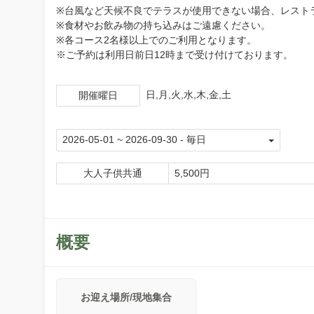
※台風など天候不良でテラスが使用できない場合、レスト
※食材やお飲み物の持ち込みはご遠慮ください。
※各コース2名様以上でのご利用となります。
※ご予約は利用日前日12時まで受け付けております。
日,月,火,水,木,金,土
開催曜日
大人子供共通
5,500円
概要
お迎え場所/現地集合