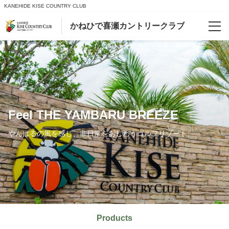
KANEHIDE KISE COUNTRY CLUB
かねひで喜瀬カントリークラブ
Reservations
Language
日本語
Feel THE YAMBARU BREEZE
English
やんばるの風を感じ、非日常をあじわうゴルフリゾート。
한국어
简体中文
繁體中文
Products